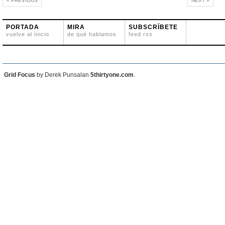
« PREVIOUS
NEXT »
PORTADA
MIRA
SUBSCRÍBETE
vuelve al inicio
de qué hablamos
feed rss
Grid Focus
by Derek Punsalan
5thirtyone.com
.