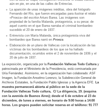
aún en pie, en una de las calles de Entrevías.
La aparición de unas imágenes inéditas, obra del fotógrafo
Fernando del Río, que fueron encargadas para ilustrar el relato
«Proeza» del escritor Arturo Barea. Las imágenes son
propiedad de la familia Malanda, protagonista, a su pesar, de
aquel cuento en el que Barea narraba el criminal bombardeo
sucedido el 20 de enero de 1937.
Entrevista con María Malanda, única protagonista viva del
bombardeo que Barea narró en
Proeza
.
Elaboración de un plano de Vallecas con la localización de las
víctimas de los bombardeos de los que se ha hallado
documentación, ocurridos entre el 2 de noviembre de 1936 y el
20 de julio de 1937.
La exposición, organizada por la
Fundación Vallecas Todo Cultura
y
patrocinada por el Ministerio de la Presidencia, está comisariada por
Uría Fernández. Asimismo, en la organización han colaborado: ASF
Imagen, la Fundación Anselmo Lorenzo, la Subdirección General de
Archivos Estatales, la Fundación Pablo Iglesias y la Agencia EFE.
La
muestra permanecerá abierta al público en la sede de la
Fundación Vallecas Todo cultura, C/ La diligencia, 19. (esquina
con la avenida de Buenos Aires);
desde el 6 de octubre al 23 de
diciembre, de lunes a viernes, en horario de 9:00 horas a 14:00
horas. Los grupos pueden solicitar reserva en el teléfono: 91 777