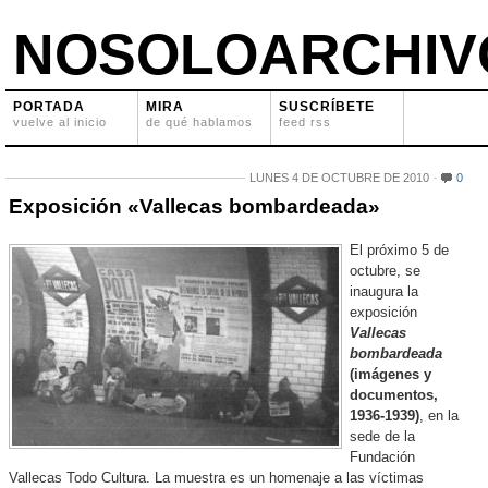
NOSOLOARCHIV
PORTADA
MIRA
SUSCRÍBETE
vuelve al inicio
de qué hablamos
feed rss
LUNES 4 DE OCTUBRE DE 2010
0
Exposición «Vallecas bombardeada»
El próximo 5 de
octubre, se
inaugura la
exposición
Vallecas
bombardeada
(imágenes y
documentos,
1936-1939)
, en la
sede de la
Fundación
Vallecas Todo Cultura. La muestra es un homenaje a las víctimas