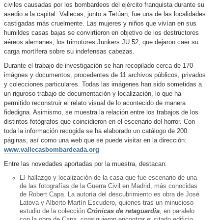
civiles causadas por los bombardeos del ejército franquista durante su
asedio a la capital. Vallecas, junto a Tetúan, fue una de las localidades
castigadas más cruelmente. Las mujeres y niños que vivían en sus
humildes casas bajas se convirtieron en objetivo de los destructores
aéreos alemanes, los trimotores Junkers JU 52, que dejaron caer su
carga mortífera sobre su indefensas cabezas.
Durante el trabajo de investigación se han recopilado cerca de 170
imágnes y documentos, procedentes de 11 archivos públicos, privados
y colecciones particulares. Todas las imágenes han sido sometidas a
un riguroso trabajo de documentación y localización, lo que ha
permitido reconstruir el relato visual de lo acontecido de manera
fidedigna. Asimismo, se muestra la relación entre los trabajos de los
distintos fotógrafos que coincidieron en el escenario del horror. Con
toda la información recogida se ha elaborado un catálogo de 200
páginas, así como una web que se puede visitar en la dirección:
www.vallecasbombardeada.org
Entre las novedades aportadas por la muestra, destacan:
El hallazgo y localización de la casa que fue escenario de una
de las fotografías de la Guerra Civil en Madrid, más conocidas
de Robert Capa. La autoría del descubrimiento es obra de José
Latova y Alberto Martín Escudero, quienes tras un minucioso
estudio de la colección
Crónicas de retaguardia
, en paralelo
con la obra de Capa, consiguieron encontrar el citado edificio