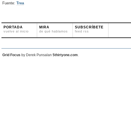
Fuente:
Trea
PORTADA
MIRA
SUBSCRÍBETE
vuelve al inicio
de qué hablamos
feed rss
Grid Focus
by Derek Punsalan
5thirtyone.com
.