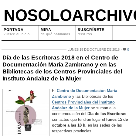
NOSOLOARCHIV
PORTADA
MIRA
SUSCRÍBETE
vuelve al inicio
de qué hablamos
feed rss
LUNES 15 DE OCTUBRE DE 2018
0
Día de las Escritoras 2018 en el Centro de
Documentación María Zambrano y en las
Bibliotecas de los Centros Provinciales del
Instituto Andaluz de la Mujer
El
Centro de Documentación María
Zambrano
y las Bibliotecas de los
Centros Provinciales del Instituto
Andaluz de la Mujer
se suman a la
conmemoración del
Día de las Escritoras
con actos que tendrán lugar el
lunes 15 de
octubre a las 18 h.
en las sedes de las
respectivas provincias.