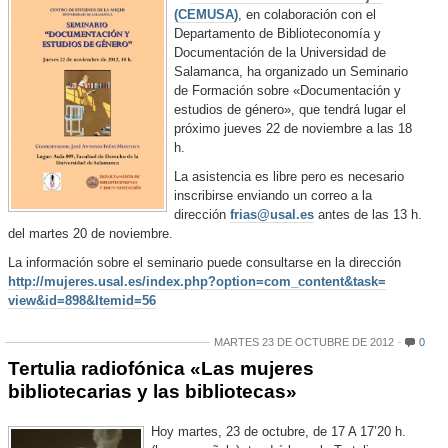
(CEMUSA)
, en colaboración con el
Departamento de Biblioteconomía y
Documentación de la Universidad de
Salamanca, ha organizado un Seminario
de Formación sobre «Documentación y
estudios de género», que tendrá lugar el
próximo jueves 22 de noviembre a las 18
h.
La asistencia es libre pero es necesario
inscribirse enviando un correo a la
dirección
frias@usal.es
antes de las 13 h.
del martes 20 de noviembre.
La información sobre el seminario puede consultarse en la dirección
http://mujeres.usal.es/index.
php?option=com_content&task=
view&id=898&Itemid=56
MARTES 23 DE OCTUBRE DE 2012
0
Tertulia radiofónica «Las mujeres
bibliotecarias y las bibliotecas»
Hoy martes, 23 de octubre, de 17 A 17’20 h.