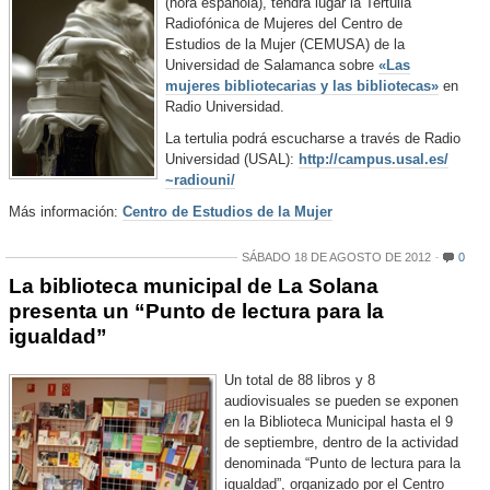
(hora española), tendrá lugar la Tertulia
Radiofónica de Mujeres del Centro de
Estudios de la Mujer (CEMUSA) de la
Universidad de Salamanca sobre
«Las
mujeres bibliotecarias y las bibliotecas»
en
Radio Universidad.
La tertulia podrá escucharse a través de Radio
Universidad (USAL):
http://campus.usal.es/
~radiouni/
Más información:
Centro de Estudios de la Mujer
SÁBADO 18 DE AGOSTO DE 2012
0
La biblioteca municipal de La Solana
presenta un “Punto de lectura para la
igualdad”
Un total de 88 libros y 8
audiovisuales se pueden se exponen
en la Biblioteca Municipal hasta el 9
de septiembre, dentro de la actividad
denominada “Punto de lectura para la
igualdad”, organizado por el Centro