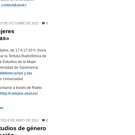
_content&task=
3 DE OCTUBRE DE 2012
0
ujeres
cas»
ubre, de 17 A 17’20 h. (hora
ar la Tertulia Radiofónica de
e Estudios de la Mujer
versidad de Salamanca
ibliotecarias y las
o Universidad.
cucharse a través de Radio
http://campus.usal.es/
jer
TES 8 DE MAYO DE 2012
0
studios de género