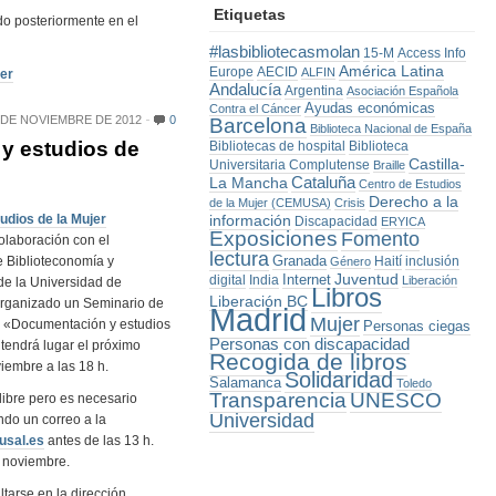
Etiquetas
do posteriormente en el
#lasbibliotecasmolan
15-M
Access Info
América Latina
Europe
AECID
ALFIN
jer
Andalucía
Argentina
Asociación Española
Ayudas económicas
Contra el Cáncer
 DE NOVIEMBRE DE 2012
0
Barcelona
Biblioteca Nacional de España
y estudios de
Bibliotecas de hospital
Biblioteca
Castilla-
Universitaria Complutense
Braille
La Mancha
Cataluña
Centro de Estudios
Derecho a la
de la Mujer (CEMUSA)
Crisis
udios de la Mujer
información
Discapacidad
ERYICA
Exposiciones
Fomento
colaboración con el
lectura
Granada
 Biblioteconomía y
Haití
inclusión
Género
Juventud
Internet
digital
India
Liberación
e la Universidad de
Libros
Liberación BC
rganizado un Seminario de
Madrid
Mujer
 «Documentación y estudios
Personas ciegas
Personas con discapacidad
tendrá lugar el próximo
Recogida de libros
iembre a las 18 h.
Solidaridad
Salamanca
Toledo
Transparencia
UNESCO
libre pero es necesario
Universidad
ndo un correo a la
usal.es
antes de las 13 h.
 noviembre.
tarse en la dirección