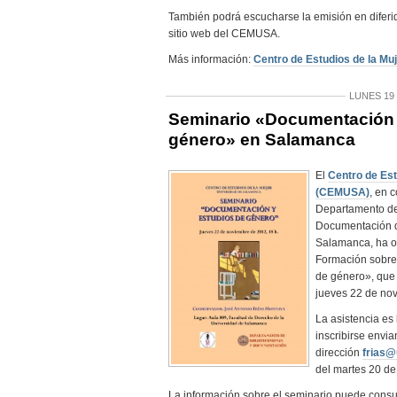
También podrá escucharse la emisión en diferi
sitio web del CEMUSA.
Más información:
Centro de Estudios de la Mu
LUNES 19
Seminario «Documentación 
género» en Salamanca
El
Centro de Est
(CEMUSA)
, en 
Departamento de
Documentación d
Salamanca, ha o
Formación sobre
de género», que 
jueves 22 de nov
La asistencia es 
inscribirse envia
dirección
frias@
del martes 20 de
La información sobre el seminario puede consul