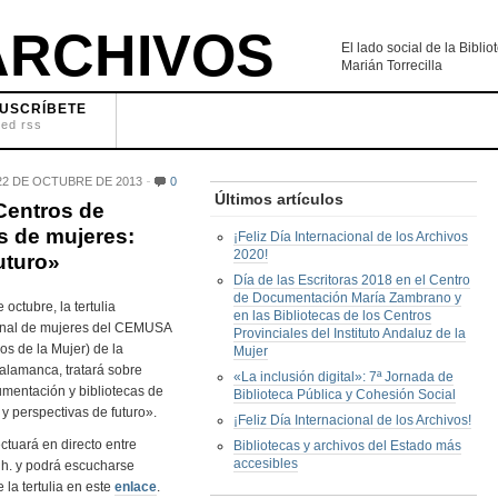
RCHIVOS
El lado social de la Bibl
Marián Torrecilla
USCRÍBETE
eed rss
2 DE OCTUBRE DE 2013
0
Últimos artículos
«Centros de
s de mujeres:
¡Feliz Día Internacional de los Archivos
2020!
uturo»
Día de las Escritoras 2018 en el Centro
de Documentación María Zambrano y
octubre, la tertulia
en las Bibliotecas de los Centros
anal de mujeres del CEMUSA
Provinciales del Instituto Andaluz de la
os de la Mujer) de la
Mujer
alamanca, tratará sobre
«La inclusión digital»: 7ª Jornada de
mentación y bibliotecas de
Biblioteca Pública y Cohesión Social
y perspectivas de futuro».
¡Feliz Día Internacional de los Archivos!
ctuará en directo entre
Bibliotecas y archivos del Estado más
accesibles
 h. y podrá escucharse
 la tertulia en este
enlace
.