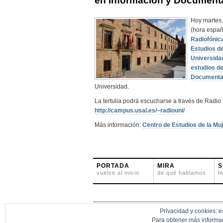
en Información y Document
Hoy martes,
(hora españ
Radiofónic
Estudios d
Universida
estudios d
Documenta
Universidad.
La tertulia podrá escucharse a través de Radio
http://campus.usal.es/~radiouni/
Más información:
Centro de Estudios de la Mu
PORTADA
MIRA
S
vuelve al inicio
de qué hablamos
f
Privacidad y cookies: es
Grid Focus
by Derek Punsalan
5thirtyone.com
Para obtener más informac