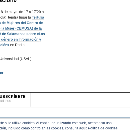
ación»
 8 de mayo, de 17 a 17’20 h.
ola), tendrá lugar la
Tertulia
a de Mujeres del Centro de
e la Mujer (CEMUSA) de la
d de Salamanca sobre «Los
e género en Información y
ción»
en Radio
 Universidad (USAL):
jer
UBSCRÍBETE
eed rss
te sitio utiliza cookies. Al continuar utilizando esta web, aceptas su uso.
.
ión, incluido cómo controlar las cookies, consulta aquí:
Política de cookies