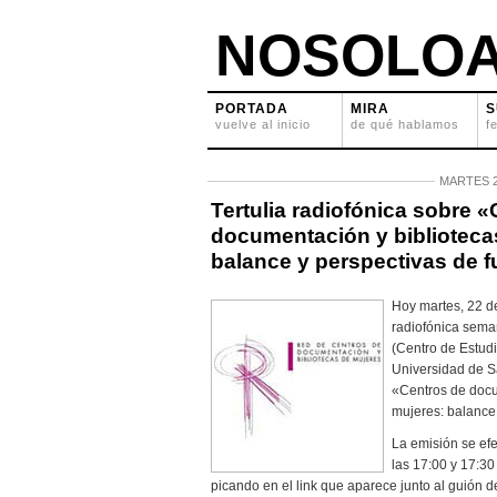
NOSOLOA
PORTADA
MIRA
S
vuelve al inicio
de qué hablamos
f
MARTES 2
Tertulia radiofónica sobre 
documentación y biblioteca
balance y perspectivas de f
Hoy martes, 22 de 
radiofónica sem
(Centro de Estudi
Universidad de S
«Centros de docu
mujeres: balance 
La emisión se efe
las 17:00 y 17:30
picando en el link que aparece junto al guión de