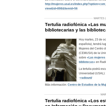
http://mujeres.usal.es/index.
php?option=com
view&id=898&Itemid=56
MARTES 2
Tertulia radiofónica «Las m
bibliotecarias y las bibliote
Hoy martes, 23 de oct
española), tendrá lug
Mujeres del Centro d
(CEMUSA) de la Uni
sobre
«Las mujeres b
bibliotecas»
en Radi
La tertulia podrá es
Universidad (USAL):
~radiouni/
Más información:
Centro de Estudios de la Mu
MAR
Tertulia radiofónica «Los e