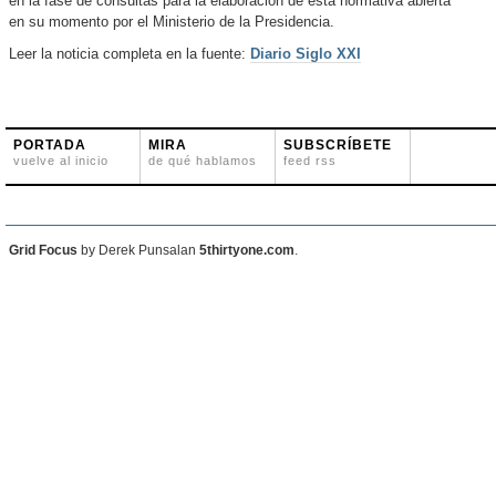
en la fase de consultas para la elaboración de esta normativa abierta
en su momento por el Ministerio de la Presidencia.
Leer la noticia completa en la fuente:
Diario Siglo XXI
PORTADA
MIRA
SUBSCRÍBETE
vuelve al inicio
de qué hablamos
feed rss
Grid Focus
by Derek Punsalan
5thirtyone.com
.