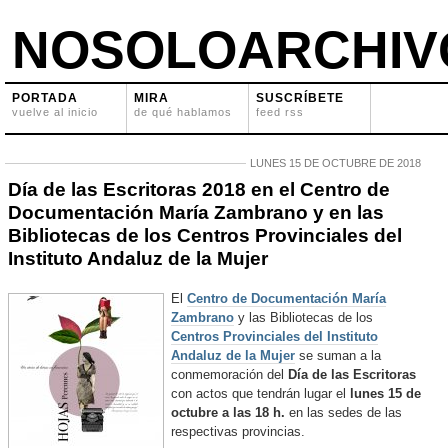
NOSOLOARCHIV
PORTADA
MIRA
SUSCRÍBETE
vuelve al inicio
de qué hablamos
feed rss
LUNES 15 DE OCTUBRE DE 2018
Día de las Escritoras 2018 en el Centro de
Documentación María Zambrano y en las
Bibliotecas de los Centros Provinciales del
Instituto Andaluz de la Mujer
El
Centro de Documentación María
Zambrano
y las Bibliotecas de los
Centros Provinciales del Instituto
Andaluz de la Mujer
se suman a la
conmemoración del
Día de las Escritoras
con actos que tendrán lugar el
lunes 15 de
octubre a las 18 h.
en las sedes de las
respectivas provincias.