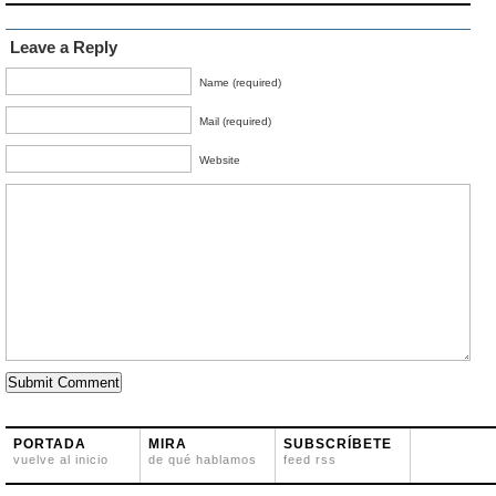
Leave a Reply
Name (required)
Mail (required)
Website
PORTADA
MIRA
SUBSCRÍBETE
vuelve al inicio
de qué hablamos
feed rss