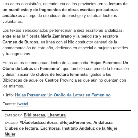
Los actos consistirán, en cada una de las provincias, en la
lectura de
un manifiesto y de fragmentos de obras escritas por autoras
andaluzas
a cargo de creadoras de prestigio y de otras lectoras
voluntarias.
Los textos seleccionados pertenecerán a diez escritoras andaluzas,
entre ellas la filósofa
María Zambrano
y la periodista y escritora
Carmen de Burgos
, en línea con el hilo conductor general de la
conmemoración de este año, dedicado en especial a mujeres rebeldes
y transgresoras.
Estos actos se enmarcan dentro de la campaña
‘Hojas Perennes: Un
Otoño de Letras en Femenino’
, que también comprende la formación
y dinamización de
clubes de lectura feminista
ligados a las
Bibliotecas de aquellos Centros Provinciales que aún no cuentan con
los mismos.
+ info:
Hojas Perennes: Un Otoño de Letras en Femenino
Fuente:
Iwetel
Bibliotecas
,
Literatura
CATEGORY:
#DíadelasEscritoras
,
#HojasPerennes
,
Andalucía
,
TAGGED:
Clubes de lectura
,
Escritoras
,
Instituto Andaluz de la Mujer
,
Mujer