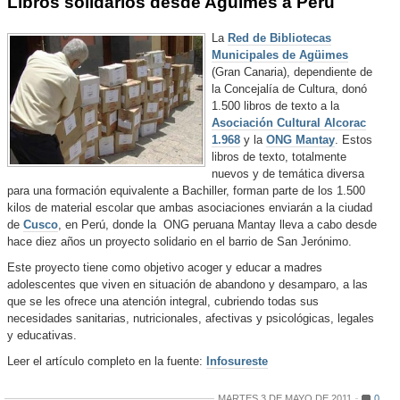
Libros solidarios desde Agüimes a Perú
La
Red de Bibliotecas
Municipales de Agüimes
(Gran Canaria), dependiente de
la Concejalía de Cultura, donó
1.500 libros de texto a la
Asociación Cultural Alcorac
1.968
y la
ONG Mantay
. Estos
libros de texto, totalmente
nuevos y de temática diversa
para una formación equivalente a Bachiller, forman parte de los 1.500
kilos de material escolar que ambas asociaciones enviarán a la ciudad
de
Cusco
, en Perú, donde la ONG peruana Mantay lleva a cabo desde
hace diez años un proyecto solidario en el barrio de San Jerónimo.
Este proyecto tiene como objetivo acoger y educar a madres
adolescentes que viven en situación de abandono y desamparo, a las
que se les ofrece una atención integral, cubriendo todas sus
necesidades sanitarias, nutricionales, afectivas y psicológicas, legales
y educativas.
Leer el artículo completo en la fuente:
Infosureste
MARTES 3 DE MAYO DE 2011
0