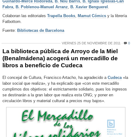
Guinardó-Mercè Rodoreda
,
B. Nou Barris
,
B. Ignasi Iglésias-Can
Fabra
,
B. Poblenou-Manuel Arranz
,
B. Xavier Benguerel
.
Colaboran las editoriales
Trapella Books
,
Mamut Cómics
y la librería
Fatbottom.
Fuente:
Bibliotecas de Barcelona
VIERNES 25 DE NOVIEMBRE DE 2011
0
La biblioteca pública de Arroyo de la Miel
(Benalmádena) acogerá un mercadillo de
libros a beneficio de Cudeca
El concejal de Cultura, Francisco Artacho, ha agradecido a
Cudeca
«la
labor social que realiza», y ha explicado que «con este mercadillo
cumplimos dos objetivos: el estrictamente solidario, pues los ingresos
se destinarán a la gran labor que realiza esta ONG; y poner en
circulación libros y material cultural a precios muy bajos».