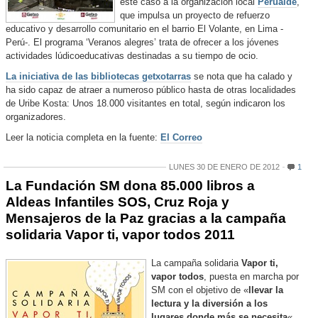
este caso a la organización local
Perualde
,
que impulsa un proyecto de refuerzo
educativo y desarrollo comunitario en el barrio El Volante, en Lima -
Perú-. El programa ‘Veranos alegres’ trata de ofrecer a los jóvenes
actividades lúdicoeducativas destinadas a su tiempo de ocio.
La iniciativa de las bibliotecas getxotarras
se nota que ha calado y
ha sido capaz de atraer a numeroso público hasta de otras localidades
de Uribe Kosta: Unos 18.000 visitantes en total, según indicaron los
organizadores.
Leer la noticia completa en la fuente:
El Correo
LUNES 30 DE ENERO DE 2012
1
La Fundación SM dona 85.000 libros a
Aldeas Infantiles SOS, Cruz Roja y
Mensajeros de la Paz gracias a la campaña
solidaria Vapor ti, vapor todos 2011
La campaña solidaria
Vapor ti,
vapor todos
, puesta en marcha por
SM con el objetivo de «
llevar la
lectura y la diversión a los
lugares donde más se necesita
«,