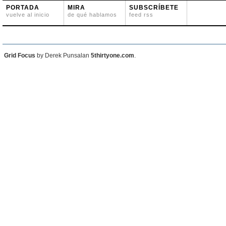
PORTADA
MIRA
SUBSCRÍBETE
vuelve al inicio
de qué hablamos
feed rss
Grid Focus
by Derek Punsalan
5thirtyone.com
.