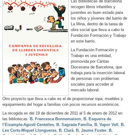
Las Bibliotecas de Barcelona
recogen libros infantiles y
juveniles en buen estado para
los niños y jóvenes del barrio de
La Mina, dentro de la tarea de
obra social que lleva a cabo la
Fundación Formación y Trabajo
en este barrio.
La Fundación Formación y
Trabajo es una entidad,
promovida por Cáritas
Diocesana de Barcelona, que
trabaja para la inserción laboral
de personas con problemas
sociales para acceder al
mercado laboral.
Otro proyecto que lleva a cabo es el de proporcionar ropa, muebles y
equipamiento del hogar a familias con pocos recursos económicos.
La recogida es del 19 de diciembre de 2011 al 5 de enero de 2012 en
las bibliotecas:
B. Francesca Bonnemaison
,
B. Esquerra de
l’Eixample-Agustí Centelles
,
B. Sagrada Família
,
B. Vapor Vell
,
B.
Les Corts-Miquel Llongueras
,
B. Clarà
,
B. Jaume Fuster
,
B.