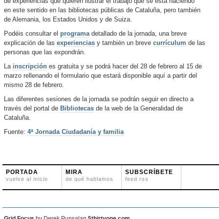
de experiencias que quieren ilustrar el trabajo que se está haciendo
en este sentido en las bibliotecas públicas de Cataluña, pero también
de Alemania, los Estados Unidos y de Suiza.
Podéis consultar el
programa
detallado de la jornada, una breve
explicación de las
experiencias
y también un breve
currículum
de las
personas que las expondrán.
La
inscripción
es gratuita y se podrá hacer del 28 de febrero al 15 de
marzo rellenando el formulario que estará disponible aquí a partir del
mismo 28 de febrero.
Las diferentes sesiones de la jornada se podrán seguir en directo a
través del portal de
Bibliotecas
de la web de la Generalidad de
Cataluña.
Fuente:
4ª Jornada Ciudadanía y familia
PORTADA
MIRA
SUBSCRÍBETE
vuelve al inicio
de qué hablamos
feed rss
Grid Focus
by Derek Punsalan
5thirtyone.com
.