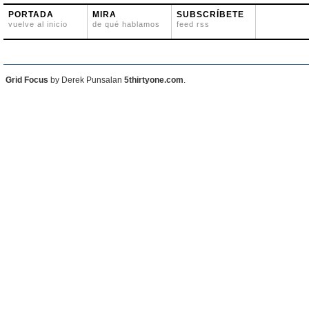
PORTADA
MIRA
SUBSCRÍBETE
vuelve al inicio
de qué hablamos
feed rss
Grid Focus
by Derek Punsalan
5thirtyone.com
.