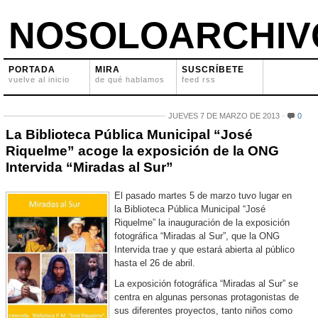
NOSOLOARCHIV
PORTADA
MIRA
SUSCRÍBETE
vuelve al inicio
de qué hablamos
feed rss
JUEVES 7 DE MARZO DE 2013
0
La Biblioteca Pública Municipal “José
Riquelme” acoge la exposición de la ONG
Intervida “Miradas al Sur”
El pasado martes 5 de marzo tuvo lugar en
la Biblioteca Pública Municipal “José
Riquelme” la inauguración de la exposición
fotográfica “Miradas al Sur”, que la ONG
Intervida trae y que estará abierta al público
hasta el 26 de abril.
La exposición fotográfica “Miradas al Sur” se
centra en algunas personas protagonistas de
sus diferentes proyectos, tanto niños como