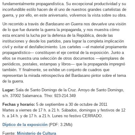
fundamentalmente propagandística. Su excepcional productividad y su
inconfundible estilo hacen de él uno de nuestros grandes cartelistas de
guerra, y por ello, en este aniversario, volvemos la vista sobre su obra.
Un recorrido a través de
Bardasano en Guerra
nos devuelve una visión
de lo que fue durante la guerra la propaganda, y nos muestra cómo
esta encarnó la lucha por la defensa de la República, desde las
instituciones y desde los partidos, para lograr la completa implicación
civil y evitar el desfallecimiento. Los carteles —el material propiamente
propagandístico— constituyen el eje central de la exposición. Junto a
ellos se muestra una selección de otros documentos —ejemplares de
periódicos, postales, estampas y libros— que la propaganda impregnó
también. Y finalmente, se exhibe un conjunto de cuadros que
representan la mirada retrospectiva del Bardasano pintor sobre el tema
de la guerra.
Lugar:
Sala de Santo Domingo de la Cruz. Arroyo de Santo Domingo,
s/n. 37002 Salamanca. Tfno: 923-214.349
Fechas y horario:
5 de septiembre a 30 de octubre de 2011
Martes a viernes de 17 h. a 21 h. Sábados, domingos y festivos de 12
h. a 14 h. y de 17 h. a 21 h. Lunes no festivo CERRADO.
Díptico de la exposición
(PDF: 3.2Mb)
Fuente:
Ministerio de Cultura