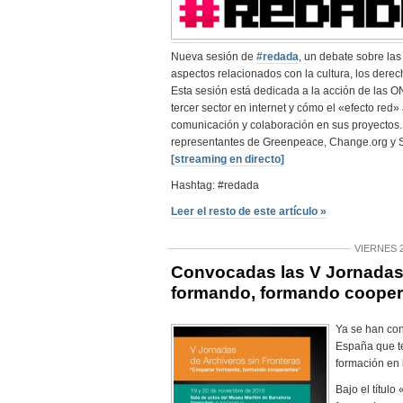
Nueva sesión de
#redada
, un debate sobre las
aspectos relacionados con la cultura, los derech
Esta sesión está dedicada a la acción de las 
tercer sector en internet y cómo el «efecto red» 
comunicación y colaboración en sus proyectos. 
representantes de Greenpeace, Change.org y S
[streaming en directo]
Hashtag: #redada
Leer el resto de este artículo »
VIERNES 
Convocadas las V Jornadas
formando, formando coope
Ya se han co
España que t
formación en 
Bajo el títul