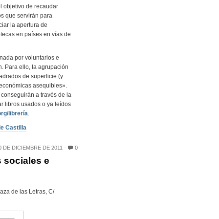
l objetivo de recaudar
s que servirán para
ciar la apertura de
otecas en países en vías de
onada por voluntarios e
n. Para ello, la agrupación
adrados de superficie (y
 económicas asequibles».
 conseguirán a través de la
r libros usados o ya leídos
g/librería
.
e Castilla
 DE DICIEMBRE DE 2011
0
 sociales e
aza de las Letras, C/