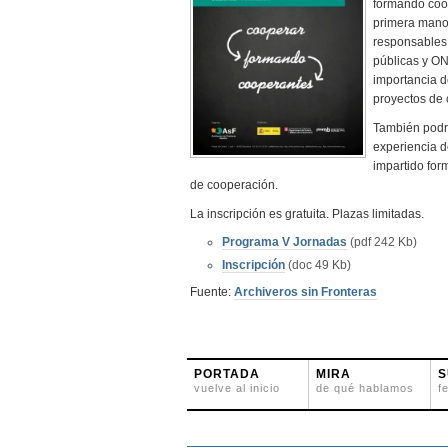
formando coo
primera mano 
responsables 
públicas y ON
importancia d
proyectos de 
También podr
experiencia 
impartido for
de cooperación.
La inscripción es gratuita. Plazas limitadas.
Programa V Jornadas
(pdf 242 Kb)
Inscripción
(doc 49 Kb)
Fuente:
Archiveros sin Fronteras
PORTADA
MIRA
S
vuelve al inicio
de qué hablamos
f