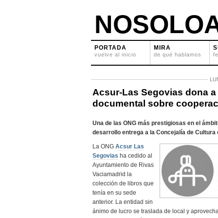
NOSOLOA
PORTADA
MIRA
S
vuelve al inicio
de qué hablamos
f
LU
Acsur-Las Segovias dona a
documental sobre cooperac
Una de las ONG más prestigiosas en el ámbito
desarrollo entrega a la Concejalía de Cultura 
La ONG
Acsur Las
Segovias
ha cedido al
Ayuntamiento de Rivas
Vaciamadrid la
colección de libros que
tenía en su sede
anterior. La entidad sin
ánimo de lucro se traslada de local y aprovech