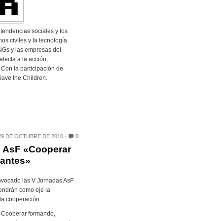
 tendencias sociales y los
os civiles y la tecnología.
ONGs y las empresas del
afecta a la acción,
Con la participación de
ave the Children.
29 DE OCTUBRE DE 2010
0
 AsF «Cooperar
rantes»
nvocado las V Jornadas AsF
endrán como eje la
la cooperación.
o «Cooperar formando,