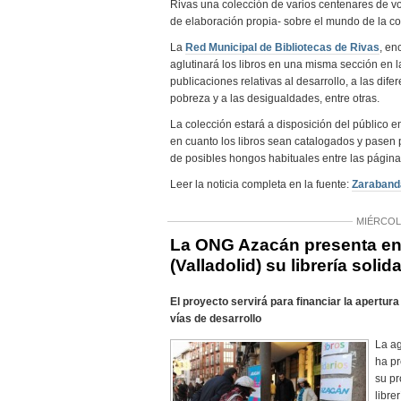
Rivas una colección de varios centenares de 
de elaboración propia- sobre el mundo de la c
La
Red Municipal de Bibliotecas de Rivas
, en
aglutinará los libros en una misma sección en 
publicaciones relativas al desarrollo, a las difer
pobreza y a las desigualdades, entre otras.
La colección estará a disposición del público e
en cuanto los libros sean catalogados y pasen 
de posibles hongos habituales entre las página
Leer la noticia completa en la fuente:
Zarabanda
MIÉRCOL
La ONG Azacán presenta en
(Valladolid) su librería solida
El proyecto servirá para financiar la apertura
vías de desarrollo
La ag
ha p
su pr
libre