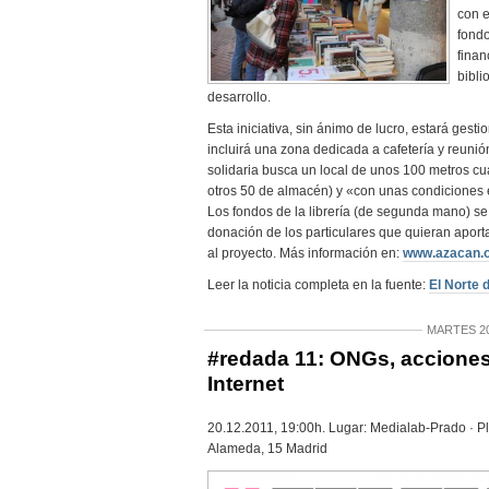
con e
fondo
finan
bibli
desarrollo.
Esta iniciativa, sin ánimo de lucro, estará gesti
incluirá una zona dedicada a cafetería y reunió
solidaria busca un local de unos 100 metros cu
otros 50 de almacén) y «con unas condiciones
Los fondos de la librería (de segunda mano) se
donación de los particulares que quieran aporta
al proyecto. Más información en:
www.azacan.or
Leer la noticia completa en la fuente:
El Norte d
MARTES 20
#redada 11: ONGs, acciones
Internet
20.12.2011, 19:00h. Lugar: Medialab-Prado · Pl
Alameda, 15 Madrid