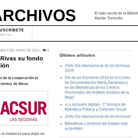
RCHIVOS
El lado social de la Bibl
Marián Torrecilla
USCRÍBETE
eed rss
NES 4 DE JUNIO DE 2012
0
Últimos artículos
 Rivas su fondo
ión
¡Feliz Día Internacional de los Archivos
2020!
Día de las Escritoras 2018 en el Centro
 de la cooperación al
de Documentación María Zambrano y
cientos de libros
en las Bibliotecas de los Centros
Provinciales del Instituto Andaluz de la
Mujer
«La inclusión digital»: 7ª Jornada de
Biblioteca Pública y Cohesión Social
¡Feliz Día Internacional de los Archivos!
Bibliotecas y archivos del Estado más
accesibles
a la mudanza para dejar en