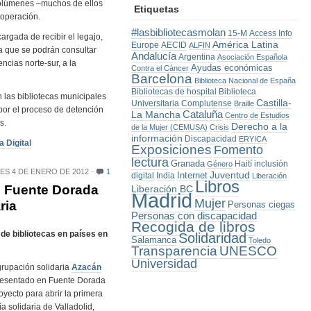
volúmenes –muchos de ellos
Etiquetas
ooperación.
#lasbibliotecasmolan
15-M
Access Info
cargada de recibir el legajo,
América Latina
Europe
AECID
ALFIN
la que se podrán consultar
Andalucía
Argentina
Asociación Española
encias norte-sur, a la
Ayudas económicas
Contra el Cáncer
Barcelona
Biblioteca Nacional de España
Bibliotecas de hospital
Biblioteca
n las bibliotecas municipales
Castilla-
Universitaria Complutense
Braille
por el proceso de detención
La Mancha
Cataluña
Centro de Estudios
s.
Derecho a la
de la Mujer (CEMUSA)
Crisis
información
Discapacidad
ERYICA
 Digital
Exposiciones
Fomento
lectura
Granada
Haití
inclusión
Género
ES 4 DE ENERO DE 2012
1
Juventud
Internet
digital
India
Liberación
Libros
 Fuente Dorada
Liberación BC
Madrid
Mujer
ria
Personas ciegas
Personas con discapacidad
Recogida de libros
 de bibliotecas en países en
Solidaridad
Salamanca
Toledo
Transparencia
UNESCO
Universidad
rupación solidaria
Azacán
resentado en Fuente Dorada
oyecto para abrir la primera
ría solidaria de Valladolid,