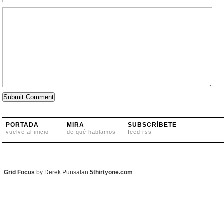
PORTADA
MIRA
SUBSCRÍBETE
vuelve al inicio
de qué hablamos
feed rss
Grid Focus
by Derek Punsalan
5thirtyone.com
.