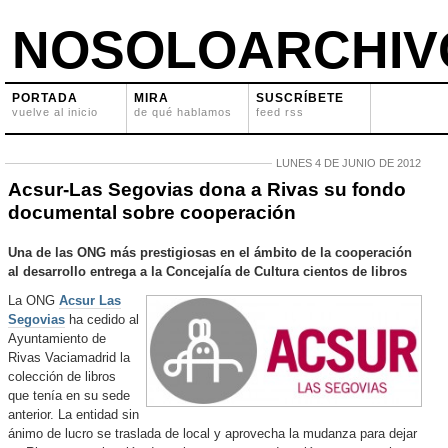
NOSOLOARCHIV
PORTADA
MIRA
SUSCRÍBETE
vuelve al inicio
de qué hablamos
feed rss
LUNES 4 DE JUNIO DE 2012
Acsur-Las Segovias dona a Rivas su fondo
documental sobre cooperación
Una de las ONG más prestigiosas en el ámbito de la cooperación
al desarrollo entrega a la Concejalía de Cultura cientos de libros
La ONG
Acsur Las
Segovias
ha cedido al
Ayuntamiento de
Rivas Vaciamadrid la
colección de libros
que tenía en su sede
anterior. La entidad sin
ánimo de lucro se traslada de local y aprovecha la mudanza para dejar