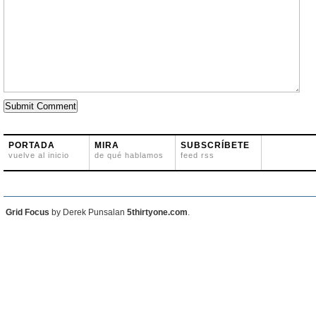
PORTADA
MIRA
SUBSCRÍBETE
vuelve al inicio
de qué hablamos
feed rss
Grid Focus
by Derek Punsalan
5thirtyone.com
.