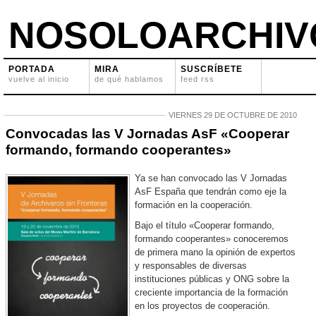
NOSOLOARCHIV
PORTADA
MIRA
SUSCRÍBETE
vuelve al inicio
de qué hablamos
feed rss
VIERNES 29 DE OCTUBRE DE 2010
Convocadas las V Jornadas AsF «Cooperar
formando, formando cooperantes»
Ya se han convocado las V Jornadas
AsF España que tendrán como eje la
formación en la cooperación.
Bajo el título «Cooperar formando,
formando cooperantes» conoceremos
de primera mano la opinión de expertos
y responsables de diversas
instituciones públicas y ONG sobre la
creciente importancia de la formación
en los proyectos de cooperación.