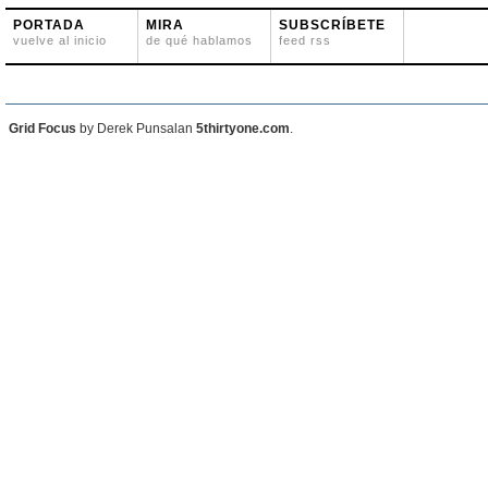
PORTADA
MIRA
SUBSCRÍBETE
vuelve al inicio
de qué hablamos
feed rss
Grid Focus
by Derek Punsalan
5thirtyone.com
.