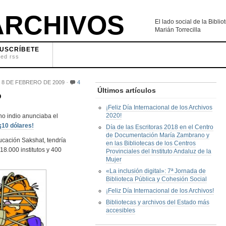
RCHIVOS
El lado social de la Bibl
Marián Torrecilla
USCRÍBETE
eed rss
8 DE FEBRERO DE 2009
4
Últimos artículos
o
¡Feliz Día Internacional de los Archivos
2020!
no indio anunciaba el
¡10 dólares!
Día de las Escritoras 2018 en el Centro
de Documentación María Zambrano y
ucación Sakshat, tendría
en las Bibliotecas de los Centros
18.000 institutos y 400
Provinciales del Instituto Andaluz de la
Mujer
«La inclusión digital»: 7ª Jornada de
Biblioteca Pública y Cohesión Social
¡Feliz Día Internacional de los Archivos!
Bibliotecas y archivos del Estado más
accesibles