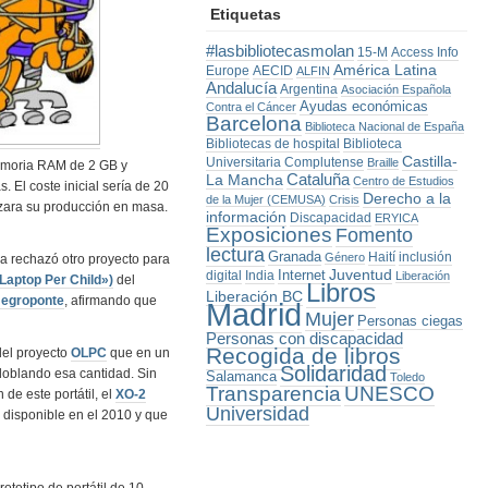
Etiquetas
#lasbibliotecasmolan
15-M
Access Info
América Latina
Europe
AECID
ALFIN
Andalucía
Argentina
Asociación Española
Ayudas económicas
Contra el Cáncer
Barcelona
Biblioteca Nacional de España
Bibliotecas de hospital
Biblioteca
Castilla-
Universitaria Complutense
Braille
memoria RAM de 2 GB y
La Mancha
Cataluña
Centro de Estudios
 El coste inicial sería de 20
Derecho a la
de la Mujer (CEMUSA)
Crisis
zara su producción en masa.
información
Discapacidad
ERYICA
Exposiciones
Fomento
lectura
Granada
Haití
inclusión
Género
a rechazó otro proyecto para
Juventud
Internet
digital
India
Liberación
aptop Per Child»)
del
Libros
Liberación BC
Negroponte
, afirmando que
Madrid
Mujer
Personas ciegas
Personas con discapacidad
Recogida de libros
del proyecto
OLPC
que en un
Solidaridad
 doblando esa cantidad. Sin
Salamanca
Toledo
Transparencia
UNESCO
e este portátil, el
XO-2
Universidad
té disponible en el 2010 y que