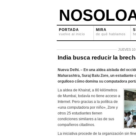
NOSOLOA
PORTADA
MIRA
S
vuelve al inicio
de qué hablamos
f
JUEVES 10
India busca reducir la brecha
Nueva Delhi. – En una aldea aislada del occid
Maharashtra, Suraj Balu Zore, un estudiante 
orgulloso cómo domina su computadora portát
La aldea de Khairat, a 80 kilómetros
de Mumbai, todavía no tiene acceso a
Internet. Pero gracias a la política de
«una computadora por niño», Zore y
otros 25 estudiantes tienen
condiciones similares a las de sus
compañeros citadinos.
La iniciativa procede de la organización sin fin