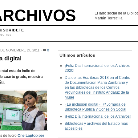
RCHIVOS
El lado social de la Bibl
Marián Torrecilla
USCRÍBETE
eed rss
 DE NOVIEMBRE DE 2011
0
Últimos artículos
 digital
¡Feliz Día Internacional de los Archivos
2020!
ental estado indio de
de cuarto grado, muestra
Día de las Escritoras 2018 en el Centro
il.
de Documentación María Zambrano y
en las Bibliotecas de los Centros
Provinciales del Instituto Andaluz de la
Mujer
«La inclusión digital»: 7ª Jornada de
Biblioteca Pública y Cohesión Social
¡Feliz Día Internacional de los Archivos!
Bibliotecas y archivos del Estado más
accesibles
es de lucro
One Laptop per