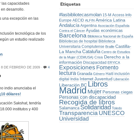
r las capacidades
Etiquetas
 en desarrollo.
#lasbibliotecasmolan
15-M
Access Info
es una excepción en las
América Latina
Europe
AECID
ALFIN
Andalucía
Argentina
Asociación Española
Ayudas económicas
Contra el Cáncer
inclusión tecnológica de los
Barcelona
Biblioteca Nacional de España
 según un estudio realizado
Bibliotecas de hospital
Biblioteca
Castilla-
Universitaria Complutense
Braille
La Mancha
Cataluña
Centro de Estudios
ón
Derecho a la
de la Mujer (CEMUSA)
Crisis
información
Discapacidad
ERYICA
Exposiciones
Fomento
8 DE FEBRERO DE 2009
4
lectura
Granada
Haití
inclusión
Género
o
Juventud
Internet
digital
India
Liberación
Libros
Liberación BC
Madrid
no indio anunciaba el
Mujer
Personas ciegas
¡10 dólares!
Personas con discapacidad
Recogida de libros
ucación Sakshat, tendría
Solidaridad
Salamanca
Toledo
18.000 institutos y 400
Transparencia
UNESCO
Universidad