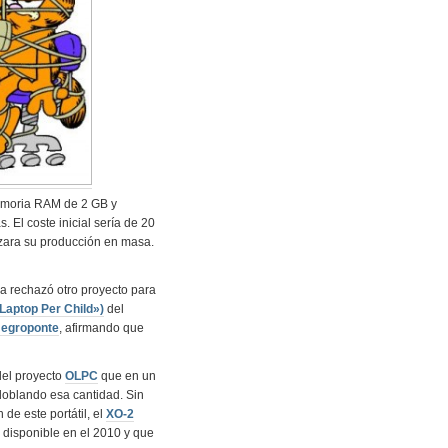
memoria RAM de 2 GB y
 El coste inicial sería de 20
zara su producción en masa.
a rechazó otro proyecto para
aptop Per Child»)
del
Negroponte
, afirmando que
del proyecto
OLPC
que en un
 doblando esa cantidad. Sin
e este portátil, el
XO-2
té disponible en el 2010 y que