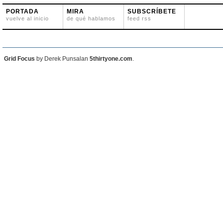
PORTADA
MIRA
SUBSCRÍBETE
vuelve al inicio
de qué hablamos
feed rss
Grid Focus
by Derek Punsalan
5thirtyone.com
.