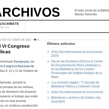
RCHIVOS
El lado social de la Bibl
Marián Torrecilla
USCRÍBETE
eed rss
6 DE OCTUBRE DE 2012
0
Últimos artículos
l VI Congreso
licas
¡Feliz Día Internacional de los Archivos
2020!
Día de las Escritoras 2018 en el Centro
denominado
Europeana
, las
de Documentación María Zambrano y
VI Congreso Nacional de
en las Bibliotecas de los Centros
ías 9, 10 y 11 de Octubre de
Provinciales del Instituto Andaluz de la
Mujer
tamente, durante la
«La inclusión digital»: 7ª Jornada de
Biblioteca Pública y Cohesión Social
a jornada de las mismas,
 de directores del proyecto
¡Feliz Día Internacional de los Archivos!
usieron el trabajo que están
Bibliotecas y archivos del Estado más
ando en esta enorme
accesibles
eca, en continua construcción