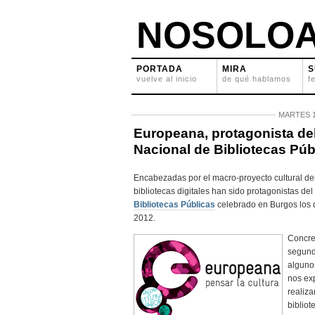
NOSOLOA
PORTADA
MIRA
S
vuelve al inicio
de qué hablamos
f
MARTES 1
Europeana, protagonista de
Nacional de Bibliotecas Púb
Encabezadas por el macro-proyecto cultural 
bibliotecas digitales han sido protagonistas del
Bibliotecas Públicas
celebrado en Burgos los d
2012.
Concre
segund
algunos
nos exp
realiz
bibliot