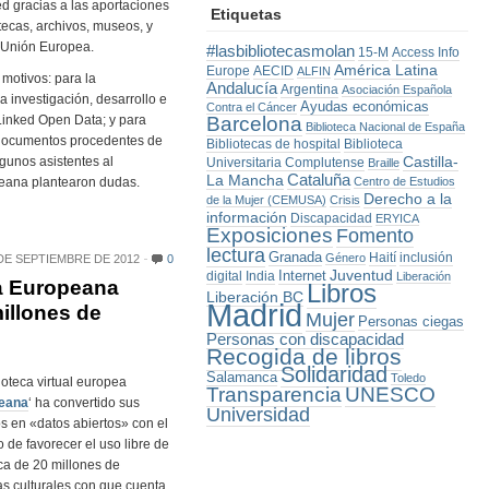
ed gracias a las aportaciones
Etiquetas
otecas, archivos, museos, y
a Unión Europea.
#lasbibliotecasmolan
15-M
Access Info
América Latina
Europe
AECID
ALFIN
 motivos: para la
Andalucía
Argentina
Asociación Española
 investigación, desarrollo e
Ayudas económicas
Contra el Cáncer
Linked Open Data; y para
Barcelona
Biblioteca Nacional de España
de documentos procedentes de
Bibliotecas de hospital
Biblioteca
Castilla-
gunos asistentes al
Universitaria Complutense
Braille
La Mancha
Cataluña
eana plantearon dudas.
Centro de Estudios
Derecho a la
de la Mujer (CEMUSA)
Crisis
información
Discapacidad
ERYICA
Exposiciones
Fomento
lectura
Granada
Haití
inclusión
Género
DE SEPTIEMBRE DE 2012
0
Juventud
Internet
digital
India
Liberación
ea Europeana
Libros
Liberación BC
Madrid
illones de
Mujer
Personas ciegas
Personas con discapacidad
Recogida de libros
Solidaridad
Salamanca
Toledo
ioteca virtual europea
Transparencia
UNESCO
eana
‘ ha convertido sus
Universidad
s en «datos abiertos» con el
o de favorecer el uso libre de
ca de 20 millones de
s culturales con que cuenta,