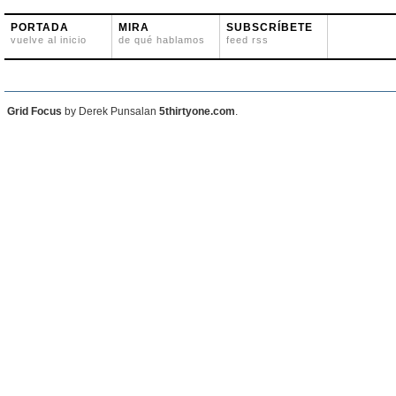
PORTADA
MIRA
SUBSCRÍBETE
vuelve al inicio
de qué hablamos
feed rss
Grid Focus
by Derek Punsalan
5thirtyone.com
.