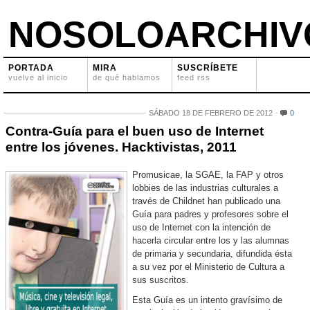
NOSOLOARCHIV
PORTADA
MIRA
SUSCRÍBETE
vuelve al inicio
de qué hablamos
feed rss
SÁBADO 18 DE FEBRERO DE 2012
0
Contra-Guía para el buen uso de Internet
entre los jóvenes. Hacktivistas, 2011
Promusicae, la SGAE, la FAP y otros
lobbies de las industrias culturales a
través de Childnet han publicado una
Guía para padres y profesores sobre el
uso de Internet con la intención de
hacerla circular entre los y las alumnas
de primaria y secundaria, difundida ésta
a su vez por el Ministerio de Cultura a
sus suscritos.
Esta Guía es un intento gravísimo de