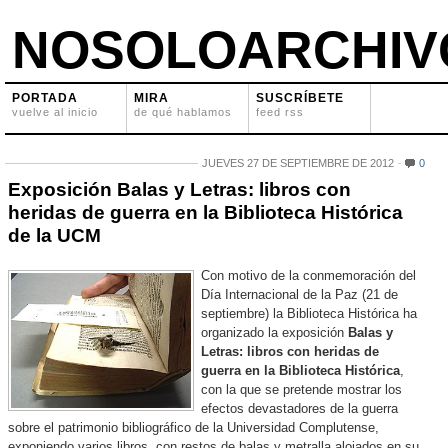
NOSOLOARCHIV
PORTADA
MIRA
SUSCRÍBETE
vuelve al inicio
de qué hablamos
feed rss
JUEVES 27 DE SEPTIEMBRE DE 2012
0
Exposición Balas y Letras: libros con
heridas de guerra en la Biblioteca Histórica
de la UCM
Con motivo de la conmemoración del
Día Internacional de la Paz (21 de
septiembre) la Biblioteca Histórica ha
organizado la exposición
Balas y
Letras: libros con heridas de
guerra en la Biblioteca Histórica
,
con la que se pretende mostrar los
efectos devastadores de la guerra
sobre el patrimonio bibliográfico de la Universidad Complutense,
exponiendo varios libros, con restos de balas y metralla alojados en su