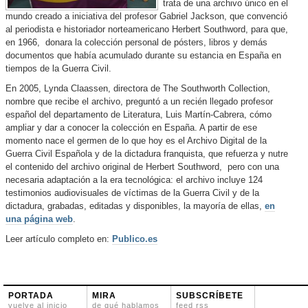
trata de una archivo único en el
mundo creado a iniciativa del profesor Gabriel Jackson, que convenció
al periodista e historiador norteamericano Herbert Southword, para que,
en 1966, donara la colección personal de pósters, libros y demás
documentos que había acumulado durante su estancia en España en
tiempos de la Guerra Civil.
En 2005, Lynda Claassen, directora de The Southworth Collection,
nombre que recibe el archivo, preguntó a un recién llegado profesor
español del departamento de Literatura, Luis Martín-Cabrera, cómo
ampliar y dar a conocer la colección en España. A partir de ese
momento nace el germen de lo que hoy es el Archivo Digital de la
Guerra Civil Española y de la dictadura franquista, que refuerza y nutre
el contenido del archivo original de Herbert Southword, pero con una
necesaria adaptación a la era tecnológica: el archivo incluye 124
testimonios audiovisuales de víctimas de la Guerra Civil y de la
dictadura, grabadas, editadas y disponibles, la mayoría de ellas,
en
una página web
.
Leer artículo completo en:
Publico.es
PORTADA
MIRA
SUBSCRÍBETE
vuelve al inicio
de qué hablamos
feed rss