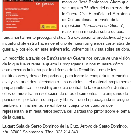
mano de José Bardasano. Ahora que
se cumplen 75 años del comienzo de
la Guerra Civil Española, el Ministerio
de Cultura desea, a través de la
exposición “
Bardasano en Guerra
”,
realizar una muestra sobre su obra,
fundamentalmente propagandística. Su excepcional productividad y su
inconfundible estilo hacen de él uno de nuestros grandes cartelistas de
guerra, y por ello, en este aniversario, volvemos la vista sobre su obra.
Un recorrido a través de
Bardasano en Guerra
nos devuelve una visión
de lo que fue durante la guerra la propaganda, y nos muestra cómo
esta encarnó la lucha por la defensa de la República, desde las
instituciones y desde los partidos, para lograr la completa implicación
civil y evitar el desfallecimiento. Los carteles —el material propiamente
propagandístico— constituyen el eje central de la exposición. Junto a
ellos se muestra una selección de otros documentos —ejemplares de
periódicos, postales, estampas y libros— que la propaganda impregnó
también. Y finalmente, se exhibe un conjunto de cuadros que
representan la mirada retrospectiva del Bardasano pintor sobre el tema
de la guerra.
Lugar:
Sala de Santo Domingo de la Cruz. Arroyo de Santo Domingo,
s/n. 37002 Salamanca. Tfno: 923-214.349