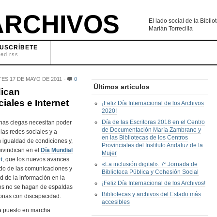
RCHIVOS
El lado social de la Bibl
Marián Torrecilla
USCRÍBETE
eed rss
ES 17 DE MAYO DE 2011
0
Últimos artículos
dican
iales e Internet
¡Feliz Día Internacional de los Archivos
2020!
Día de las Escritoras 2018 en el Centro
nas ciegas necesitan poder
de Documentación María Zambrano y
las redes sociales y a
en las Bibliotecas de los Centros
n igualdad de condiciones y,
Provinciales del Instituto Andaluz de la
reivindican en el
Día Mundial
Mujer
t
, que los nuevos avances
«La inclusión digital»: 7ª Jornada de
do de las comunicaciones y
Biblioteca Pública y Cohesión Social
d de la información en la
¡Feliz Día Internacional de los Archivos!
os no se hagan de espaldas
Bibliotecas y archivos del Estado más
sonas con discapacidad.
accesibles
 puesto en marcha