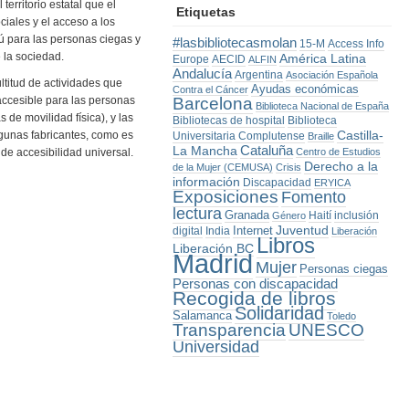
territorio estatal que el
Etiquetas
ciales y el acceso a los
bú para las personas ciegas y
#lasbibliotecasmolan
15-M
Access Info
 la sociedad.
América Latina
Europe
AECID
ALFIN
Andalucía
Argentina
Asociación Española
ultitud de actividades que
Ayudas económicas
Contra el Cáncer
accesible para las personas
Barcelona
Biblioteca Nacional de España
de movilidad física), y las
Bibliotecas de hospital
Biblioteca
Castilla-
lgunas fabricantes, como es
Universitaria Complutense
Braille
La Mancha
Cataluña
 de accesibilidad universal.
Centro de Estudios
Derecho a la
de la Mujer (CEMUSA)
Crisis
información
Discapacidad
ERYICA
Exposiciones
Fomento
lectura
Granada
Haití
inclusión
Género
Juventud
Internet
digital
India
Liberación
Libros
Liberación BC
Madrid
Mujer
Personas ciegas
Personas con discapacidad
Recogida de libros
Solidaridad
Salamanca
Toledo
Transparencia
UNESCO
Universidad