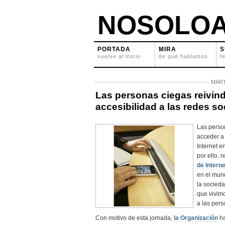
NOSOLOA
PORTADA
MIRA
S
vuelve al inicio
de qué hablamos
f
MART
Las personas ciegas reivin
accesibilidad a las redes soc
Las perso
acceder a 
Internet e
por ello, 
de Interne
en el mun
la socieda
que vivim
a las per
Con motivo de esta jornada,
la Organización
ha