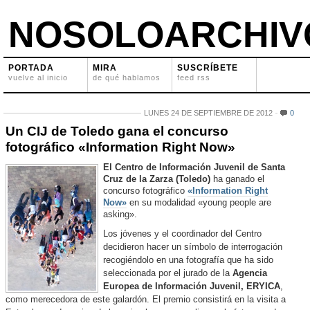
NOSOLOARCHIV
PORTADA
MIRA
SUSCRÍBETE
vuelve al inicio
de qué hablamos
feed rss
LUNES 24 DE SEPTIEMBRE DE 2012
0
Un CIJ de Toledo gana el concurso
fotográfico «Information Right Now»
El Centro de Información Juvenil de Santa
Cruz de la Zarza (Toledo)
ha ganado el
concurso fotográfico
«Information Right
Now»
en su modalidad «young people are
asking».
Los jóvenes y el coordinador del Centro
decidieron hacer un símbolo de interrogación
recogiéndolo en una fotografía que ha sido
seleccionada por el jurado de la
Agencia
Europea de Información Juvenil, ERYICA
,
como merecedora de este galardón. El premio consistirá en la visita a