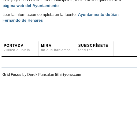
Celaya y en las bibliotecas municipales, o bien descargándolo de la
página web del Ayuntamiento
.
Leer la información completa en la fuente:
Ayuntamiento de San
Fernando de Henares
PORTADA
MIRA
SUBSCRÍBETE
vuelve al inicio
de qué hablamos
feed rss
Grid Focus
by Derek Punsalan
5thirtyone.com
.