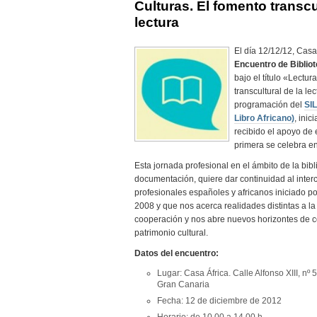
Culturas. El fomento transcu
lectura
El día 12/12/12, Casa
Encuentro de Biblio
bajo el título «Lectur
transcultural de la le
programación del
SIL
Libro Africano)
, inic
recibido el apoyo de e
primera se celebra e
Esta jornada profesional en el ámbito de la bib
documentación, quiere dar continuidad al inter
profesionales españoles y africanos iniciado p
2008 y que nos acerca realidades distintas a la
cooperación y nos abre nuevos horizontes de co
patrimonio cultural.
Datos del encuentro:
Lugar: Casa África. Calle Alfonso XIII, n
Gran Canaria
Fecha: 12 de diciembre de 2012