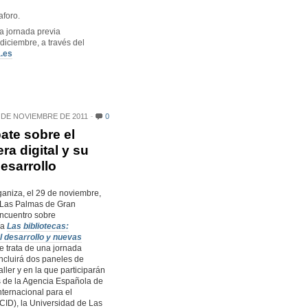
aforo.
la jornada previa
diciembre, a través del
.es
 DE NOVIEMBRE DE 2011
0
ate sobre el
era digital y su
esarrollo
ganiza, el 29 de noviembre,
 Las Palmas de Gran
Encuentro sobre
ía
Las bibliotecas:
l desarrollo y nuevas
Se trata de una jornada
incluirá dos paneles de
aller y en la que participarán
 de la Agencia Española de
ternacional para el
CID), la Universidad de Las