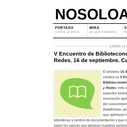
NOSOLOA
PORTADA
MIRA
S
vuelve al inicio
de qué hablamos
f
JUEVES 12 
V Encuentro de Bibliotecon
Redes. 16 de septiembre. Ca
El próximo
16 
celebra su
V En
Biblioteconom
y Redes
, este
aspectos fundam
innovación apli
del conocimient
plataformas, ap
que optimicen l
bibliotecas y centros de documentación y que
mejor los valores que generan nuestros servici