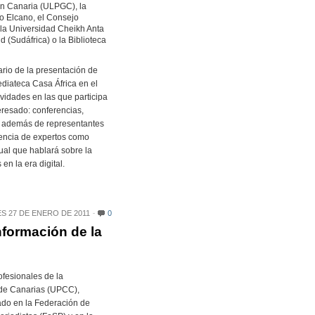
n Canaria (ULPGC), la
to Elcano, el Consejo
 la Universidad Cheikh Anta
 (Sudáfrica) o la Biblioteca
ario de la presentación de
ediateca Casa África en el
ividades en las que participa
teresado: conferencias,
, además de representantes
sencia de expertos como
ual que hablará sobre la
en la era digital.
S 27 DE ENERO DE 2011
0
nformación de la
fesionales de la
de Canarias (UPCC),
ado en la Federación de