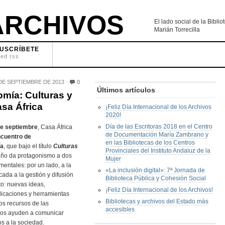
RCHIVOS
El lado social de la Bibl
Marián Torrecilla
USCRÍBETE
eed rss
DE SEPTIEMBRE DE 2013
0
Últimos artículos
omía: Culturas y
sa África
¡Feliz Día Internacional de los Archivos
2020!
Día de las Escritoras 2018 en el Centro
de septiembre
, Casa África
de Documentación María Zambrano y
cuentro de
en las Bibliotecas de los Centros
ía
, que bajo el título
Culturas
Provinciales del Instituto Andaluz de la
 año da protagonismo a dos
Mujer
entales: por un lado, a la
«La inclusión digital»: 7ª Jornada de
cada a la gestión y difusión
Biblioteca Pública y Cohesión Social
o: nuevas ideas,
¡Feliz Día Internacional de los Archivos!
licaciones y herramientas
Bibliotecas y archivos del Estado más
os recursos de las
accesibles
 nos ayuden a comunicar
os a la sociedad.