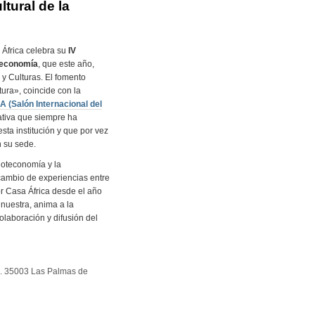
ltural de la
 África celebra su
IV
teconomía
, que este año,
a y Culturas. El fomento
ctura», coincide con la
A (Salón Internacional del
iativa que siempre ha
sta institución y que por vez
n su sede.
lioteconomía y la
cambio de experiencias entre
or Casa África desde el año
 nuestra, anima a la
laboración y difusión del
º 5. 35003 Las Palmas de