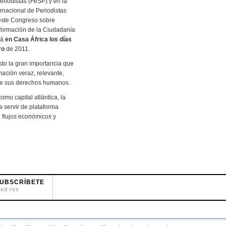
eriodistas (FeSP) y en la
rnacional de Periodistas
 este Congreso sobre
nformación de la Ciudadanía
rá
en Casa África los días
ro
de 2011.
sto la gran importancia que
mación veraz, relevante,
 de sus derechos humanos.
mo capital atlántica, la
 servir de plataforma
e flujos económicos y
UBSCRÍBETE
eed rss