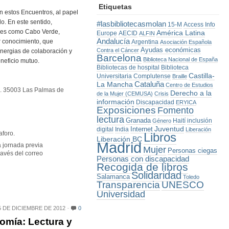
Etiquetas
n estos Encuentros, al papel
lo. En este sentido,
#lasbibliotecasmolan
15-M
Access Info
íses como Cabo Verde,
América Latina
Europe
AECID
ALFIN
Andalucía
r conocimiento, que
Argentina
Asociación Española
Ayudas económicas
Contra el Cáncer
sinergias de colaboración y
Barcelona
Biblioteca Nacional de España
neficio mutuo.
Bibliotecas de hospital
Biblioteca
Castilla-
Universitaria Complutense
Braille
La Mancha
Cataluña
Centro de Estudios
º 5. 35003 Las Palmas de
Derecho a la
de la Mujer (CEMUSA)
Crisis
información
Discapacidad
ERYICA
Exposiciones
Fomento
lectura
Granada
Haití
inclusión
Género
Juventud
Internet
digital
India
Liberación
aforo.
Libros
Liberación BC
Madrid
a jornada previa
Mujer
Personas ciegas
ravés del correo
Personas con discapacidad
Recogida de libros
Solidaridad
Salamanca
Toledo
Transparencia
UNESCO
Universidad
 DE DICIEMBRE DE 2012
0
omía: Lectura y