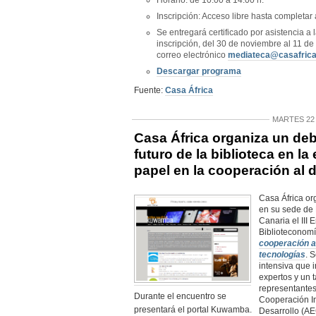
Horario: de 10.00 a 14.00 h.
Inscripción: Acceso libre hasta completar 
Se entregará certificado por asistencia a 
inscripción, del 30 de noviembre al 11 de 
correo electrónico
mediateca@casafrica
Descargar programa
Fuente:
Casa África
MARTES 22
Casa África organiza un deb
futuro de la biblioteca en la 
papel en la cooperación al d
Casa África or
en su sede de
Canaria el III 
Biblioteconom
cooperación a
tecnologías
. 
intensiva que 
expertos y un t
representantes
Durante el encuentro se
Cooperación In
presentará el portal Kuwamba.
Desarrollo (AE