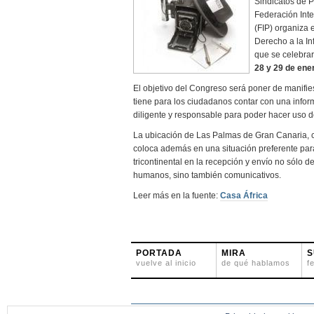
Sindicatos de P
Federación Inte
(FIP) organiza
Derecho a la I
que se celebra
28 y 29 de ene
El objetivo del Congreso será poner de manifie
tiene para los ciudadanos contar con una infor
diligente y responsable para poder hacer uso
La ubicación de Las Palmas de Gran Canaria, co
coloca además en una situación preferente para
tricontinental en la recepción y envío no sólo d
humanos, sino también comunicativos.
Leer más en la fuente:
Casa África
PORTADA
MIRA
S
vuelve al inicio
de qué hablamos
f