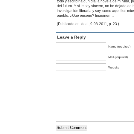
todo y escribir algún día la novela de mi vida, 
del futuro. Y si le soy sincero, no he dejado de
investigación literaria y soy, como aquellos míos
pueblo. ¿Qué enseño? Imaginen…
(Publicado en Ideal, 9-08-2011, p. 23.)
Leave a Reply
Name (required)
Mail (required)
Website