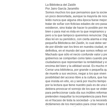
La Biblioteca del Zaidín
Por Jairo García Jaramillo
Somos muchos los que pensamos que la socied
un poco desnortada, aunque la mayoría de nos
leído nunca que alguna otra época fuese mejor.
tratar de soñar con ficticias edades de oro pa
existieron, sino tratar de hacer lo posible por m
bien o para mal es ésta en la que respiramos y 
pero a la que tampoco queremos renunciar. Di
días leí en su periódico, con cierta alarma e im
pequeña Biblioteca del Zaidín, lo cual debe ser
de por dónde van los tiros en nuestra ciudad, e
definitiva, en el mundo del que somos reflejo e
Machado que sólo el necio confunde valor y pre
gobiernos se comportan como tales cuando pre
ciudadanos que representan la rentabilidad y e
encima del bien y la utilidad social. Es mucho 
Cerrar una biblioteca, por grande o pequeña qu
de muerte a sus vecinos, negar a los que viven
posibilidad del acceso libre a la cultura, que 
que insista en ello, es y será por mucho tiempo 
por la lectura que tiene nuestro país es de una 
debiera provocar el sonrojo de los que se viste
para perfeccionar cada día sus inútiles reforma
pretenden maquillar la incompetencia para fren
es el fracaso de toda la sociedad– y la necesid
dictámenes de los mercados para crear mano d