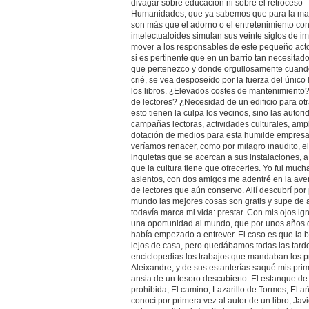
divagar sobre educación ni sobre el retroceso 
Humanidades, que ya sabemos que para la may
son más que el adorno o el entretenimiento co
intelectualoides simulan sus veinte siglos de im
mover a los responsables de este pequeño acto
si es pertinente que en un barrio tan necesitado
que pertenezco y donde orgullosamente cuand
crié, se vea desposeído por la fuerza del único
los libros. ¿Elevados costes de mantenimiento
de lectores? ¿Necesidad de un edificio para ot
esto tienen la culpa los vecinos, sino las autor
campañas lectoras, actividades culturales, amp
dotación de medios para esta humilde empresa 
veríamos renacer, como por milagro inaudito, 
inquietas que se acercan a sus instalaciones, a
que la cultura tiene que ofrecerles. Yo fui muc
asientos, con dos amigos me adentré en la ave
de lectores que aún conservo. Allí descubrí por
mundo las mejores cosas son gratis y supe de 
todavía marca mi vida: prestar. Con mis ojos i
una oportunidad al mundo, que por unos años d
había empezado a entrever. El caso es que la b
lejos de casa, pero quedábamos todas las tard
enciclopedias los trabajos que mandaban los p
Aleixandre, y de sus estanterías saqué mis prime
ansia de un tesoro descubierto: El estanque de 
prohibida, El camino, Lazarillo de Tormes, El año 
conocí por primera vez al autor de un libro, Javi