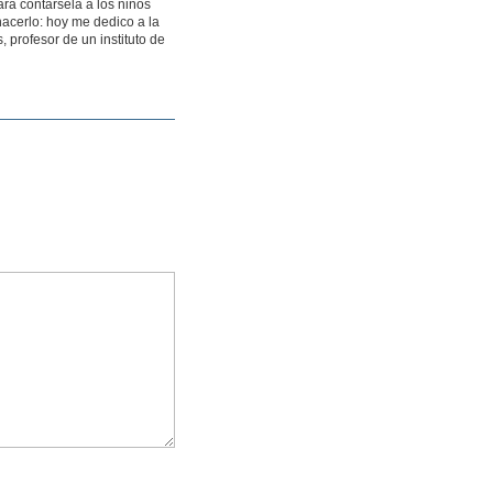
para contársela a los niños
 hacerlo: hoy me dedico a la
, profesor de un instituto de