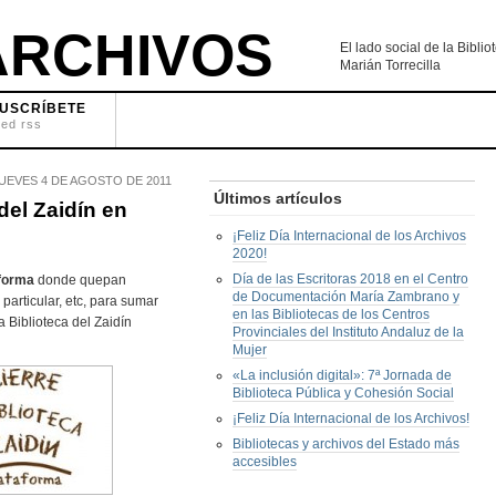
RCHIVOS
El lado social de la Bibl
Marián Torrecilla
USCRÍBETE
eed rss
UEVES 4 DE AGOSTO DE 2011
Últimos artículos
 del Zaidín en
¡Feliz Día Internacional de los Archivos
2020!
Día de las Escritoras 2018 en el Centro
forma
donde quepan
de Documentación María Zambrano y
particular, etc, para sumar
en las Bibliotecas de los Centros
la Biblioteca del Zaidín
Provinciales del Instituto Andaluz de la
Mujer
«La inclusión digital»: 7ª Jornada de
Biblioteca Pública y Cohesión Social
¡Feliz Día Internacional de los Archivos!
Bibliotecas y archivos del Estado más
accesibles