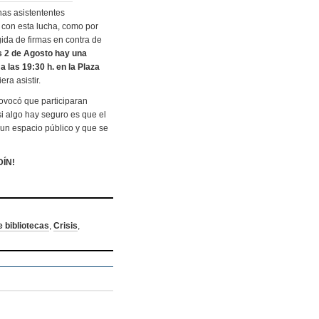
nas asistententes
 con esta lucha, como por
gida de firmas en contra de
 2 de Agosto hay una
,
a las 19:30 h. en la Plaza
ra asistir.
rovocó que participaran
i algo hay seguro es que el
 un espacio público y que se
DÍN!
e bibliotecas
,
Crisis
,