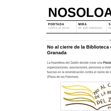
NOSOLOA
PORTADA
MIRA
S
vuelve al inicio
de qué hablamos
f
J
No al cierre de la Biblioteca
Granada
La Asamblea del Zaidín decide crear una
Plata
organizaciones, asociaciones, personas a nivel 
fuerzas en la reivindicación contra el cierre de 
(Plaza de las Palomas).