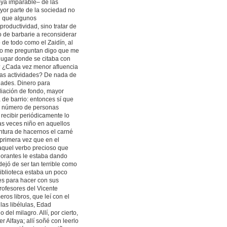
–ya imparable– de las
or parte de la sociedad no
n que algunos
productividad, sino tratar de
 de barbarie a reconsiderar
 de todo como el Zaidín, al
o me preguntan digo que me
 lugar donde se citaba con
? ¿Cada vez menor afluencia
ras actividades? De nada de
idades. Dinero para
liación de fondo, mayor
de barrio: entonces sí que
el número de personas
 recibir periódicamente lo
has veces niño en aquellos
ntura de hacernos el carné
 primera vez que en el
aquel verbo precioso que
gnorantes le estaba dando
ejó de ser tan terrible como
iblioteca estaba un poco
es para hacer con sus
rofesores del Vicente
ros libros, que leí con el
las libélulas, Edad
del milagro. Allí, por cierto,
er Alfaya; allí soñé con leerlo