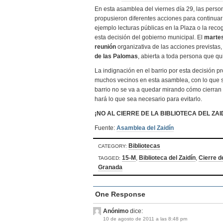
En esta asamblea del viernes día 29, las perso
propusieron diferentes acciones para continuar
ejemplo lecturas públicas en la Plaza o la reco
esta decisión del gobierno municipal. El
martes
reunión
organizativa de las acciones previstas
de las Palomas
, abierta a toda persona que quie
La indignación en el barrio por esta decisión p
muchos vecinos en esta asamblea, con lo que s
barrio no se va a quedar mirando cómo cierran
hará lo que sea necesario para evitarlo.
¡NO AL CIERRE DE LA BIBLIOTECA DEL ZAI
Fuente:
Asamblea del Zaidín
Bibliotecas
CATEGORY:
15-M
,
Biblioteca del Zaidín
,
Cierre d
TAGGED:
Granada
One Response
Anónimo
dice:
10 de agosto de 2011 a las 8:48 pm