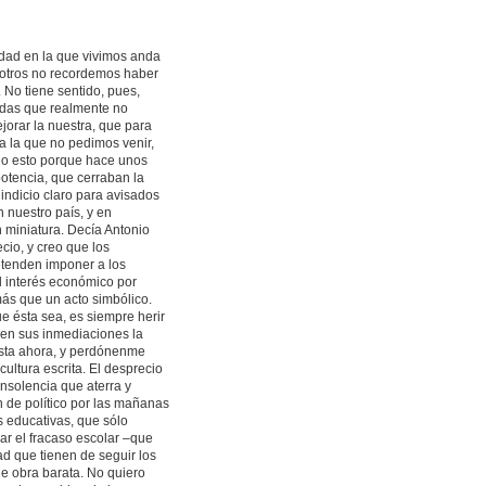
ad en la que vivimos anda
otros no recordemos haber
 No tiene sentido, pues,
sadas que realmente no
ejorar la nuestra, que para
a la que no pedimos venir,
go esto porque hace unos
potencia, que cerraban la
 indicio claro para avisados
n nuestro país, y en
n miniatura. Decía Antonio
cio, y creo que los
tenden imponer a los
l interés económico por
más que un acto simbólico.
e ésta sea, es siempre herir
 en sus inmediaciones la
hasta ahora, y perdónenme
cultura escrita. El desprecio
insolencia que aterra y
n de político por las mañanas
s educativas, que sólo
ar el fracaso escolar –que
ad que tienen de seguir los
e obra barata. No quiero