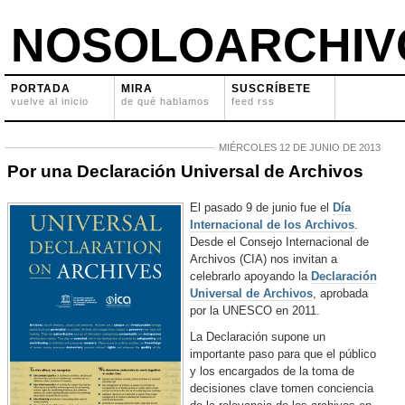
NOSOLOARCHIV
PORTADA
MIRA
SUSCRÍBETE
vuelve al inicio
de qué hablamos
feed rss
MIÉRCOLES 12 DE JUNIO DE 2013
Por una Declaración Universal de Archivos
El pasado 9 de junio fue el
Día
Internacional de los Archivos
.
Desde el Consejo Internacional de
Archivos (CIA) nos invitan a
celebrarlo apoyando la
Declaración
Universal de Archivos
, aprobada
por la UNESCO en 2011.
La Declaración supone un
importante paso para que el público
y los encargados de la toma de
decisiones clave tomen conciencia