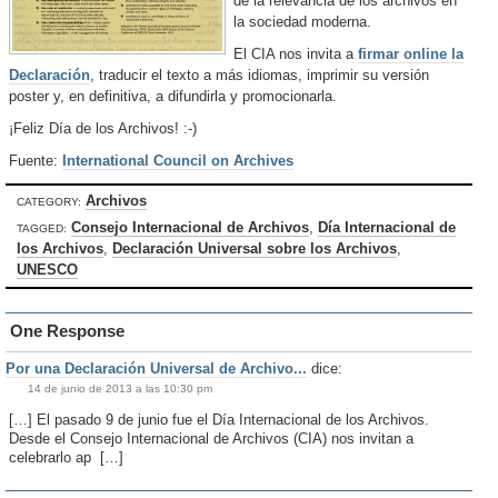
de la relevancia de los archivos en
la sociedad moderna.
El CIA nos invita a
firmar online la
Declaración
, traducir el texto a más idiomas, imprimir su versión
poster y, en definitiva, a difundirla y promocionarla.
¡Feliz Día de los Archivos! :-)
Fuente:
International Council on Archives
Archivos
CATEGORY:
Consejo Internacional de Archivos
,
Día Internacional de
TAGGED:
los Archivos
,
Declaración Universal sobre los Archivos
,
UNESCO
One Response
Por una Declaración Universal de Archivo...
dice:
14 de junio de 2013 a las 10:30 pm
[…] El pasado 9 de junio fue el Día Internacional de los Archivos.
Desde el Consejo Internacional de Archivos (CIA) nos invitan a
celebrarlo ap […]