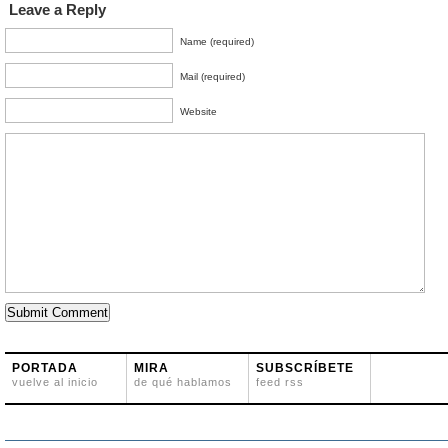
Leave a Reply
Name (required)
Mail (required)
Website
PORTADA
MIRA
SUBSCRÍBETE
vuelve al inicio
de qué hablamos
feed rss