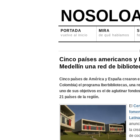
NOSOLOA
PORTADA
MIRA
S
vuelve al inicio
de qué hablamos
f
Cinco países americanos y
Medellín una red de bibliot
Cinco países de América y España crearon en
Colombia) el programa Iberbibliotecas, una r
uno de sus objetivos es el de aglutinar fondos
21 países de la región.
El
Cen
fomen
Latina
anunc
la cre
de co