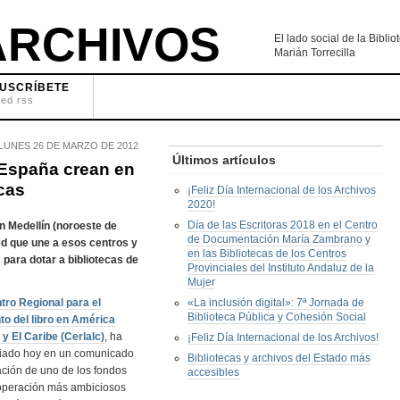
RCHIVOS
El lado social de la Bibl
Marián Torrecilla
USCRÍBETE
eed rss
LUNES 26 DE MARZO DE 2012
Últimos artículos
 España crean en
ecas
¡Feliz Día Internacional de los Archivos
2020!
Día de las Escritoras 2018 en el Centro
 Medellín (noroeste de
de Documentación María Zambrano y
ed que une a esos centros y
en las Bibliotecas de los Centros
 para dotar a bibliotecas de
Provinciales del Instituto Andaluz de la
Mujer
tro Regional para el
«La inclusión digital»: 7ª Jornada de
Biblioteca Pública y Cohesión Social
to del libro en América
 y El Caribe (Cerlalc)
, ha
¡Feliz Día Internacional de los Archivos!
iado hoy en un comunicado
Bibliotecas y archivos del Estado más
ación de uno de los fondos
accesibles
operación más ambiciosos