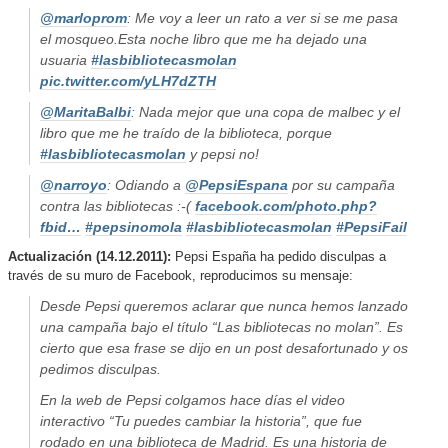
@marloprom
: Me voy a leer un rato a ver si se me pasa
el mosqueo.Esta noche libro que me ha dejado una
usuaria
#
lasbibliotecasmolan
pic.twitter.com/yLH7dZTH
@MaritaBalbi
: Nada mejor que una copa de malbec y el
libro que me he traído de la biblioteca, porque
#
lasbibliotecasmolan
y pepsi no!
@narroyo
: Odiando a
@
PepsiEspana
por su campaña
contra las bibliotecas :-(
facebook.com/photo.php?
fbid…
#
pepsinomola
#
lasbibliotecasmolan
#
PepsiFail
Actualización (14.12.2011):
Pepsi España ha pedido disculpas a
través de su muro de Facebook, reproducimos su mensaje:
Desde Pepsi queremos aclarar que nunca hemos lanzado
una campaña bajo el título “Las bibliotecas no molan”. Es
cierto que esa frase se dijo en un post desafortunado y os
pedimos disculpas.
En la web de Pepsi colgamos hace días el video
interactivo “Tu puedes cambiar la historia”, que fue
rodado en una biblioteca de Madrid. Es una historia de