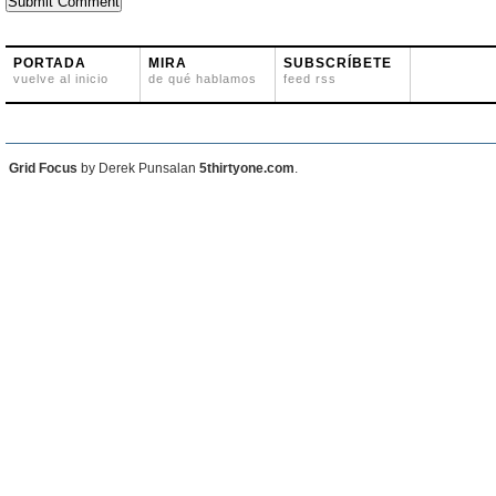
PORTADA
MIRA
SUBSCRÍBETE
vuelve al inicio
de qué hablamos
feed rss
Grid Focus
by Derek Punsalan
5thirtyone.com
.