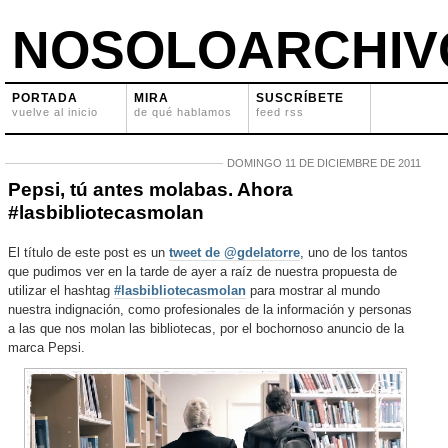
NOSOLOARCHIV
PORTADA
MIRA
SUSCRÍBETE
vuelve al inicio
de qué hablamos
feed rss
DOMINGO 11 DE DICIEMBRE DE 2011
Pepsi, tú antes molabas. Ahora
#lasbibliotecasmolan
El título de este post es un
tweet de @gdelatorre
, uno de los tantos
que pudimos ver en la tarde de ayer a raíz de nuestra propuesta de
utilizar el hashtag
#lasbibliotecasmolan
para mostrar al mundo
nuestra indignación, como profesionales de la información y personas
a las que nos molan las bibliotecas, por el bochornoso anuncio de la
marca Pepsi.