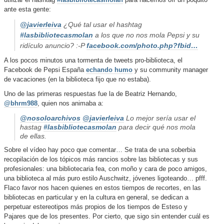
utilizar el hashtag
#lasbibliotecasmolan
para hacernos oír un poquito
ante esta gente:
@
javierleiva
¿Qué tal usar el hashtag
#
lasbibliotecasmolan
a los que no nos mola Pepsi y su
ridículo anuncio? :-P
facebook.com/photo.php?fbid…
A los pocos minutos una tormenta de tweets pro-biblioteca, el
Facebook de Pepsi España
echando humo
y su community manager
de vacaciones (en la biblioteca fijo que no estaba).
Uno de las primeras respuestas fue la de Beatriz Hernando,
@bhrm988
, quien nos animaba a:
@
nosoloarchivos
@
javierleiva
Lo mejor sería usar el
hastag
#
lasbibliotecasmolan
para decir qué nos mola
de ellas.
Sobre el vídeo hay poco que comentar… Se trata de una soberbia
recopilación de los tópicos más rancios sobre las bibliotecas y sus
profesionales: una bibliotecaria fea, con moño y cara de poco amigos,
una biblioteca al más puro estilo Auschwitz, jóvenes ligoteando… pfff.
Flaco favor nos hacen quienes en estos tiempos de recortes, en las
bibliotecas en particular y en la cultura en general, se dedican a
perpetuar estereotipos más propios de los tiempos de Esteso y
Pajares que de los presentes. Por cierto, que sigo sin entender cuál es