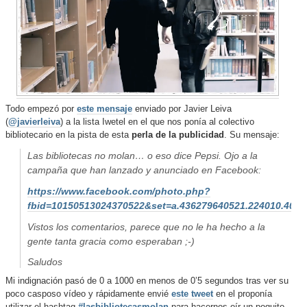
Todo empezó por
este mensaje
enviado por Javier Leiva
(
@javierleiva
) a la lista Iwetel en el que nos ponía al colectivo
bibliotecario en la pista de esta
perla de la publicidad
. Su mensaje:
Las bibliotecas no molan… o eso dice Pepsi. Ojo a la
campaña que han lanzado y anunciado en Facebook:
https://www.facebook.com/photo.php?
fbid=10150513024370522&set=a.436279640521.224010.400
Vistos los comentarios, parece que no le ha hecho a la
gente tanta gracia como esperaban ;-)
Saludos
Mi indignación pasó de 0 a 1000 en menos de 0’5 segundos tras ver su
poco casposo vídeo y rápidamente envié
este tweet
en el proponía