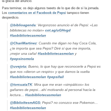
la gracia del anuncio.
Para terminar, os dejo algunos tweets de lo que dio de sí la jornada.
Los
comentarios en el Facebook de Pepsi
tampoco tienen
desperdicio.
@biblioagenda
: Vergonzoso anuncio el de Pepsi: «Las
bibliotecas no molan»
cot.ag/uGHvgd
#
lasbibliotecasmolan
@ChariMartinez
: Cuando me digan no hay Coca Cola,
¿te importa que sea Pepsi? Diré sí que me importa,
¡mejor una caña!
#
lasbibliotecasmolan
y
#
pepsinomola
@uvejota:
Bueno, lo que hay que reconocerle a Pepsi es
que nos «dieron un respiro» y que damos la vuelta
#
lasbibliotecasmolan
#
pepsifail
@torcuataTK
: Mira que me eran «simpáticos» los
gañanes de pepsi…ahí motivando al personal hacía la
lectura…
#
lasbibliotecasmolan
@BiblioItesmAGS:
Pepsi? no conozco ese Pokemon…
#
lasbibliotecasmolan