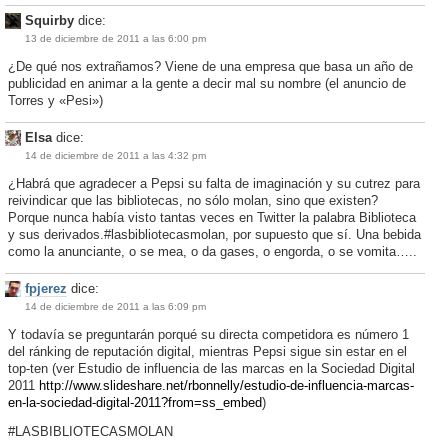
Squirby
dice:
13 de diciembre de 2011 a las 6:00 pm
¿De qué nos extrañamos? Viene de una empresa que basa un año de
publicidad en animar a la gente a decir mal su nombre (el anuncio de
Torres y «Pesi»)
Elsa
dice:
14 de diciembre de 2011 a las 4:32 pm
¿Habrá que agradecer a Pepsi su falta de imaginación y su cutrez para
reivindicar que las bibliotecas, no sólo molan, sino que existen?
Porque nunca había visto tantas veces en Twitter la palabra Biblioteca
y sus derivados.#lasbibliotecasmolan, por supuesto que sí. Una bebida
como la anunciante, o se mea, o da gases, o engorda, o se vomita…..
fpjerez
dice:
14 de diciembre de 2011 a las 6:09 pm
Y todavía se preguntarán porqué su directa competidora es número 1
del ránking de reputación digital, mientras Pepsi sigue sin estar en el
top-ten (ver Estudio de influencia de las marcas en la Sociedad Digital
2011
http://www.slideshare.net/rbonnelly/estudio-de-influencia-marcas-
en-la-sociedad-digital-2011?from=ss_embed
)
#LASBIBLIOTECASMOLAN