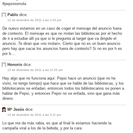
#pepsinomola
Pablo
dice:
12 de diciembre de 2011 a las 1:52 pm
De nuevo estamos en un caso de coger el mensaje del anuncio fuera
de contexto. El mensaje es que no molan las bibliotecas por el hecho
de ir a estudiar alli ya que si le pregunta al target que va dirigido el
anuncio. Te diran que «no molan». Cierto que no es un buen anuncio
pero hay que sacar los anuncios fuera de contexto? Si no es por h es
por b….
Honorio
dice:
13 de diciembre de 2011 a las 11:25 am
Hay algo que no funciona aquí: Pepsi hace un anuncio (que no he
visto, no tengo tiempo) que hace que se hable de las bibliotecas, y los
bibliotecarios se enfadan; entonces todos los bibliotecarios se ponen a
hablar de Pepsi, y entonces Pepsi no se enfada, sino que gana más
dinero.
Mª Jesús
dice:
13 de diciembre de 2011 a las 3:11 pm
Lo que me da más rabia, es que al final le estamos haciendo la
campaña viral a los de la bebida, y por la cara