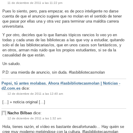
11 de diciembre de 2011 a las 11:22 pm
Pues lo siento, pero, para empezar, es de poco inteligente no darse
cuenta de que el anuncio sugiere que no molan en el sentido de tener
que pasar por ellas una y otra vez para terminar una maldita carrera
universitaria.
Y por otro, decirles que lo que llamais tópicos rancios lo veo yo en
todas y cada unas de las bibliotecas a las que voy a estudiar, quitando
solo el de las bibliotecarias/os, que en unos casos son fantásticos, y
en otros, arman más ruido que los propios estudiantes, si se da la
casualidad de que están.
Un saludo.
P.D: una mierda de anuncio, sin duda. #lasbibliotecasmolan
Pepsi, tú antes molabas. Ahora #lasbibliotecasmolan | Noticias -
d2.com.es
dice:
12 de diciembre de 2011 a las 12:40 am
[…] » noticia original […]
Nacho Bilbao
dice:
12 de diciembre de 2011 a las 1:32 am
Hola, tienes razón, el vídeo es bastante desafortunado… Hay quién se
cree muy moderno metiéndose con la cultura. #lasbibliotecasmolan