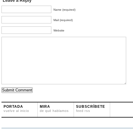
Leave a Reply
Name (required)
Mail (required)
Website
PORTADA
MIRA
SUBSCRÍBETE
vuelve al inicio
de qué hablamos
feed rss