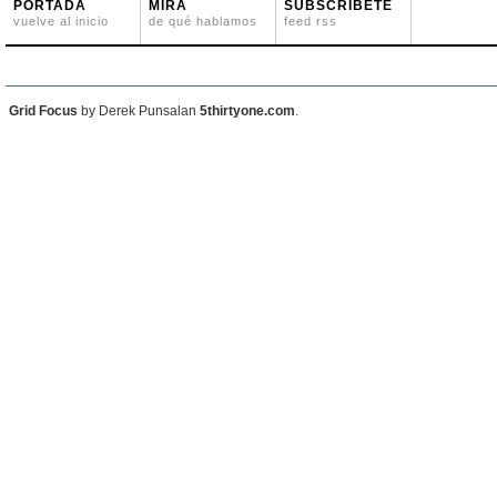
PORTADA
MIRA
SUBSCRÍBETE
vuelve al inicio
de qué hablamos
feed rss
Grid Focus
by Derek Punsalan
5thirtyone.com
.