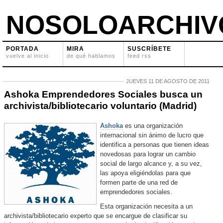
NOSOLOARCHIV
PORTADA
MIRA
SUSCRÍBETE
vuelve al inicio
de qué hablamos
feed rss
JUEVES 11 DE AGOSTO DE 2011
Ashoka Emprendedores Sociales busca un
archivista/bibliotecario voluntario (Madrid)
Ashoka
es una organización
internacional sin ánimo de lucro que
identifica a personas que tienen ideas
novedosas para lograr un cambio
social de largo alcance y, a su vez,
las apoya eligiéndolas para que
formen parte de una red de
emprendedores sociales.
Esta organización necesita a un
archivista/bibliotecario experto que se encargue de clasificar su