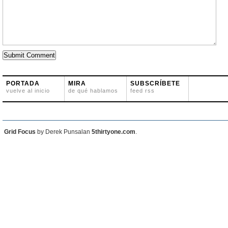
PORTADA
MIRA
SUBSCRÍBETE
vuelve al inicio
de qué hablamos
feed rss
Grid Focus
by Derek Punsalan
5thirtyone.com
.