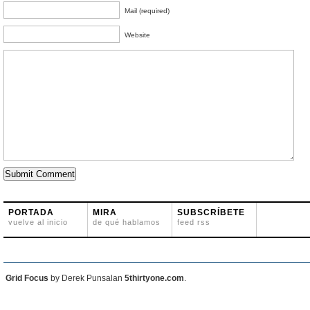
Mail (required)
Website
PORTADA
MIRA
SUBSCRÍBETE
vuelve al inicio
de qué hablamos
feed rss
Grid Focus
by Derek Punsalan
5thirtyone.com
.